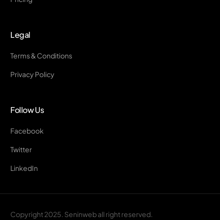
Legal
Terms & Conditions
Privacy Policy
Follow Us
Facebook
Twitter
LinkedIn
CONTACT US
Copyright 2025. Seninweb all right reserved.