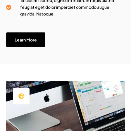
Tincidunt nibh eu, dignissim etiam. In turpis platea
feugiat eget dolor imperdiet commodo augue
gravida. Natoque.
Learn More