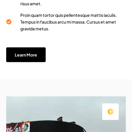
risus amet.
Proin quam tortor quis pellentesque mattis iaculis.
Tempus in faucibus arcu mi massa. Cursus et amet
gravida metus.
Learn More