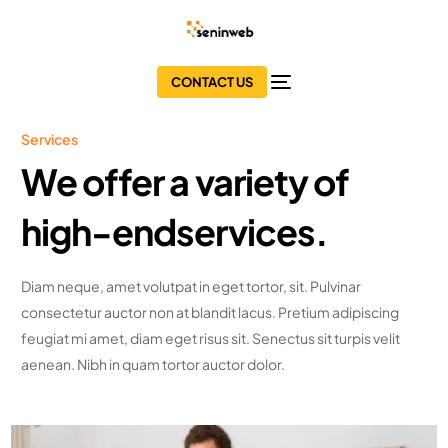
CONTACT US
Services
We offer a variety of
high-end
services.
Diam neque, amet volutpat in eget tortor, sit. Pulvinar
consectetur auctor non at blandit lacus. Pretium adipiscing
feugiat mi amet, diam eget risus sit. Senectus sit turpis velit
aenean. Nibh in quam tortor auctor dolor.